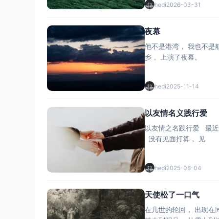
hedi
2026-03-31
夜幕
他不是港湾， 我也不是航船。 我以为归途， 不过是远行。 他不是大树， 我也不是藤蔓。 攀附而上的， 不过是愚妄。 他是西山， 我是日落。 沉浸于梦
乡， 上演了夜幕。
hedi
2025-11-14
以友情名义践行爱
以友情之名践行爱 最近过得怎么样？ 盛夏的独家计划。 还是那一个人吗？ 来来去去哪一个？ 专一的、 散漫的、 还是她？ 骄横的、 无理的、 还是她？
没有见面打算， 见
hedi
2025-08-04
天使松了一口气
在几世的轮回， 出现在同时空。 只是相认与否， 是最大未知数。 循着前世习惯， 她用毛笔写诗。 读罢动心起念， 闪过前世记忆。 从春花到秋果， 从