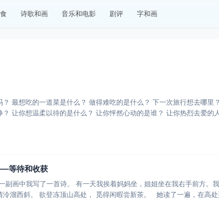
食
诗歌和画
音乐和电影
剧评
字和画
笑？ 聊到什么会让你平静？ 让你想温柔以待的是什么？ 让你怦然心动的是谁？
——等待和收获
姐坐在我右手前方。我给她看我这幅画，让她用母语念我写的诗。 《等新茶》
春风绿嫩莺黄芽， 碧涧清泠溜西斜。 欲登冻顶山高处， 觅得闲暇尝新茶