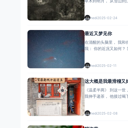
hedi
2025-02-24
最近又梦见你
在清醒的头脑里， 我和你并不相识。 你何必一遍遍地， 出现在我的梦境。 醒来时， 我就知道我不爱你。 在梦里， 你也知道你不爱我。 你又为何告诉
hedi
2025-02-11
这大概是我最滑稽又
《温柔半两》 到这一世， 他是医生， 我是药师。 他走到我面前， 我背对着百子櫃。 我一眼认出他， 他却默然许久。 我生怕他知道： 我没喝忘情水。
hedi
2025-02-08