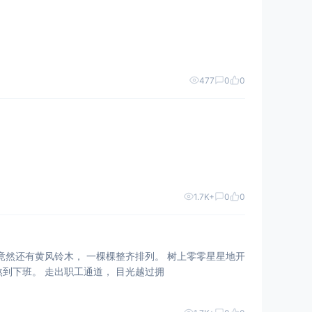
477
0
0
1.7K+
0
0
竟然还有黄风铃木， 一棵棵整齐排列。 树上零零星星地开
熬到下班。 走出职工通道， 目光越过拥