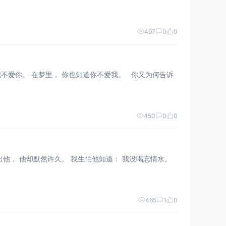
497
0
0
450
0
0
465
1
0