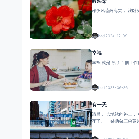
醉海棠
昨夜风疏醉海棠， 浅卧
hedi
2024-12-09
幸福
幸福 就是 累了五個工作
hedi
2023-06-26
有一天
清晨， 去地铁的路上，
花了。 一朵两朵三朵黄