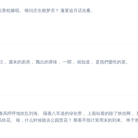
沉香枕膝唱。 唯问庄生晓梦否？ 蓬莱追月话沧桑。
日， 週末的廚房， 飄出的香味， 一聞， 就知道， 是我們愛吃的菜。
 春风呼呼地吹乱刘海。 隔着八车道的绿化带， 上面站着的除了铁丝网， 
风铃花。 唉，什么时候能去公园赏花？ 掰着手指计算周末的到来。 终于