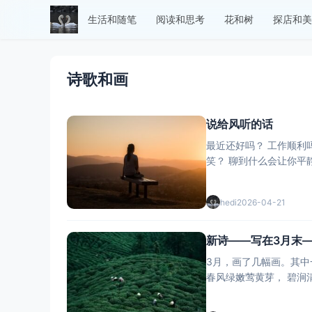
生活和随笔
阅读和思考
花和树
探店和美
诗歌和画
说给风听的话
最近还好吗？ 工作顺利吗？ 最想吃的一道菜是什么？ 做得难吃的是什么？ 下一次旅行想去哪里？ 让你感到快乐的事情是什么？ 和谁聊天，你会在脸上堆
hedi
2026-04-21
新诗——写在3月末
3月，画了几幅画。其中一副画中我写了一首诗。 有一天我挨着妈妈坐，姐