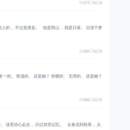
377
0
0
291
0
0
485
0
0