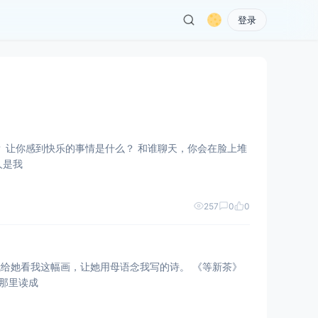
登录
 让你热烈去爱的人是我
257
0
0
。 她读了一遍，在高处那里读成