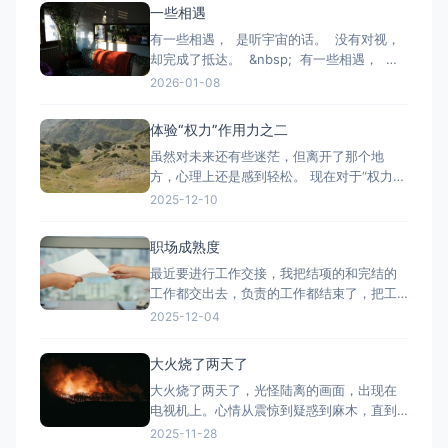
悦，无工作就只有一件无工作的烦恼。 在横
一些相遇
琴逛了逛，思考起它的产业发展方向。 第
有一些相遇， 是听宇宙的话。 没有对视，
一，做大健康的前中心——治未病。以皮肤
却完成了抵达。 &nbsp; 有一些相遇， 是
科为切入点做健康管
亲密的疏离。 没有确认， 却一次次回望。
2026-01-08
&nbsp; 有一些相遇， 是看旧日的情。 没
有流速， 却计算着克制。 &nbsp;
体验“权力”作用力之二
虽然对未来还有些迷茫，但离开了那个地
方，心理上还是感到轻松。 现在对于“权力”
的感知，一是对过往经历的愤懑、委屈和厌
2025-12-10
恶；二是从链条中抽身后的轻微眩晕感和空
落感；三是对未来的不确定既紧张又隐隐有
职场成熟度
一点期待。 离职不是一个干净利落的“再
最近要进行工作交接，我把结项的和完结的
见”，它更像是从一个强权叙事中退场，重新
工作都交出去，负责的工作都结束了，把工
去寻找：我想站在哪一种关系
作总结规整一下，交出去，也算是对对方的
2025-12-04
一种保护。 对交接方其实并不熟，但也聊了
一会儿。对方说：“你职场成熟度挺高的，为
大火烧了两天了
什么离职呢？” 这是一个新词，职称成熟
大火烧了两天了，光怪陆离的画面，出现在
度。那就从职称成熟度的视角出发，聊一聊
电视机上。心情从震惊到疑惑到麻木，直到
为什么离职。
今早，只剩下祈祷。 工作一点点的过来。看
2025-11-28