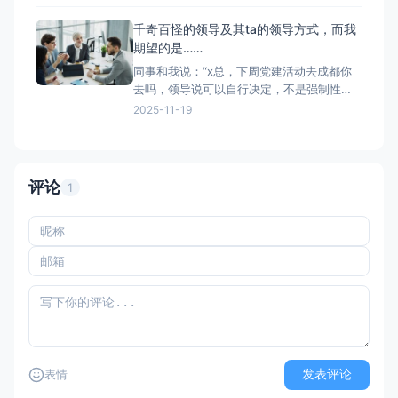
到资产管理那块，由于自己此前有过经验。
但后续并不想去接手。不想接手的原因在
千奇百怪的领导及其ta的领导方式，而我
于：“责任心”过重和制度保障缺失。于是选择
期望的是……
不触碰，只是协助一下，和别人一起处理清
同事和我说：“x总，下周党建活动去成都你
点工作。清点时，写清楚了
去吗，领导说可以自行决定，不是强制性
的。” 思考了一下，回复：“那我还是不去了
2025-11-19
吧？之前去成都饮食上水土不服[Facepalm]
容易拉肚子。” 同事回复：“好的” 好的，那
我们来分析一下这个对话。 1.“可以自行决
定”：解除了活动的强制性
评论
1
发表评论
表情