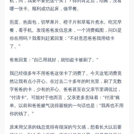
机，问，我要不要把这个买了？得到肯定后，结账，没看
哪一张卡。顺利成功起床，做早餐。
煎蛋、热面包，切苹果片、橙子片和草莓片煮水。吃完早
餐，看手机。发现爸爸发信息来，一个消费截图，问Di是
你在用吗？我看到赶紧回复：“不好意思爸爸我用错卡
了。”
爸爸回复：“自己用就好，就怕盗卡被刷了。”
我已经很多年不用爸爸这张卡了消费了。今天这笔消费竟
然让我有点小开心。在过去二十多年的时光里，刷了无数
字爸爸的卡，少有的开心。爸爸甚至在父亲节里调侃过，
“付清卡”。可能对于他而言，父亲更多意味着：“付清”账
单。以前和爸爸赌气说得最狠的一句话也是：“我再也不用
你的钱了。”
原来用父亲的钱总觉得有很深的亏欠感，想着长大以后要