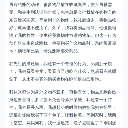
再有结账的动作。很多物品放在收藏夹里，便不再被需
要。和先生刚认识的时候，先生总是会把我放在购物车的
东西给买回家。等拿到手的物件，我礼貌道谢，将物品收
好，就再也不使用了。久了，我就将物品清除。他慢慢地
懂了我的脾性，便由得我将物件放进购物车。但这一行为
动作对先生造成困扰，他要购买什么物品时，系统常常显
示：购物车已满，请先删除部分商品。
在先生的描述里，我还有一个奇怪的行为。比如肚子饿
了，我去看看外卖，看看自己想吃点什么，然后看完就睡
觉了，从来不会真的购买食物在睡前给自己喂饱。
我从来都认为身外之物不宜多，万物有灵，物品来到自己
身边要善待，多了就不免会冷落掉某些。我还有一个特
性，我容易丢东西。我想起小的时候妈妈把我抱在怀里，
逛菜市场给我买了两个包子，让我拎着。等到家时，我两
手空空。妈妈问我，我一脸迷茫，包子去哪里了？刚刚还