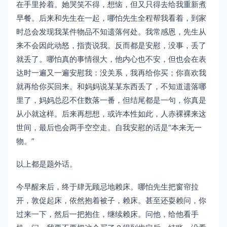
在手里拎着。她哭笑不得，想恼，但又只得去给我重新煮
早餐。后来和先生在一起，哪怕先生全程帮我看着，到家
时总会发现我某件物品不知遗落何处。我常感恩，先生从
来不会因此动怒，指责说我。反而都是安慰，没事，丢了
就丢了。哪怕真的事情很大，他内心也不安，但也会在表
达时一遍又一遍安慰我：没关系，我再给你买；你喜欢我
就再给你买回来。和妈妈说某某东西丢了，不知道遗落哪
里了，妈妈总忍不住数落一番，但结尾都是一句，你真是
从小就这样。后来再想想，或许本性如此，人赤裸裸来这
世间，最后也会两手空空走。自我安慰的话是“本来无一
物。”
以上都是题外话。
今早醒来后，终于肆无顾忌地赖床。哪怕先生把窗帘拉
开，敦促起床，依然抱着被子，赖床。甚至还耍赖问，你
过来一下，然后一把抱住，继续赖床。问他，给他看手