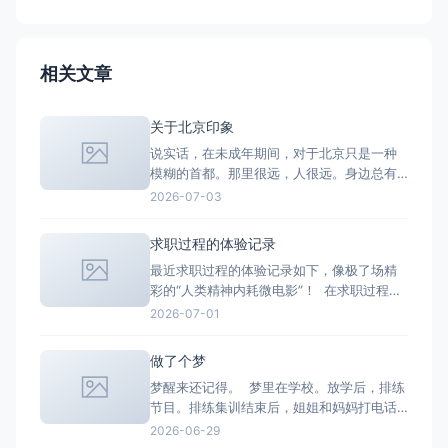
相关文章
关于北京印象
说实话，在未成年期间，对于北京只是一种
模糊的首都。那里很远，人很远。身边总有
人以去一趟北京为骄傲，说着人总要去一趟
2026-07-03
北京看看。听闻了不少人以“港圈和京圈的节
点”出圈。至于我，我不认识北京。成长阶段
求职过程的体验记录
阴差阳错之间，从好几个视角认识了北京，
最近求职过程的体验记录如下，像极了场精
文学、社会学、影视学、经济学、政治学
彩的“人类精神内耗微电影”！ 在求职过程
的，每个人嘴里的北京都不一样。由
中，时间的流逝不再是一天又一天的二十四
2026-07-01
小时。时间流转大概是在找寻合适的岗位-
-》投递简历——》等待——》接到面试通知
做了个梦
——》到面试——》到被拒——》重新再找
梦醒来还记得。 梦里在学校。放学后，排练
合适的岗位——》再投递的过程中循环。 在
节目。排练集训结束后，姐姐和妈妈打电话
这种循环里的体验
过来要接我。别的女生都说自己走着回家就
2026-06-29
好，我快步走出校园，说有人来接我了。脚