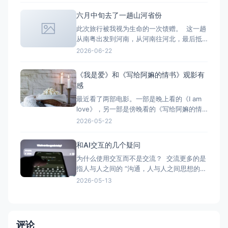
步特别快。 后面节目要去演出了，要坐船去
六月中旬去了一趟山河省份
演出。上船后，发现同伴们都开始入住了。
此次旅行被我视为生命的一次馈赠。 这一趟
我要和一对情侣一个房间，我不大愿意。但
从南粤出发到河南，从河南往河北，最后抵
是那个房间很漂亮，
达山西。 这一路收获的体验颇多。同行一路
2026-06-22
有很多有趣的故事。 想到一句话：“不想去
哪里是一种选择，想去哪里就去哪是一种能
《我是爱》和《写给阿嫲的情书》观影有
力。”
感
最近看了两部电影。一部是晚上看的《I am
love》，另一部是傍晚看的《写给阿嫲的情
书》（Dear you）。一部是西方中的“东方”
2026-05-22
——意大利的讲述方式；一部是东方对外宣
称关于爱的叙述。一种是“感官和热烈”迸发式
和AI交互的几个疑问
的爱（在特定的空间和夏天），一种是“悠久
为什么使用交互而不是交流？ 交流更多的是
且漫长岁月里”消磨和坚持的爱。一种是爱是
指人与人之间的 “沟通，人与人之间思想的交
自我表
流。 对话，人与人之间进行的交谈的形式。
2026-05-13
会话，人与人之间进行的交谈; 交流电，大小
和方向都发生周期性变化的电流。” 而“交互”
强调“动作与反馈” 我倾向和AI之间目前是一
种交互层面的问答机制。这里的问
评论