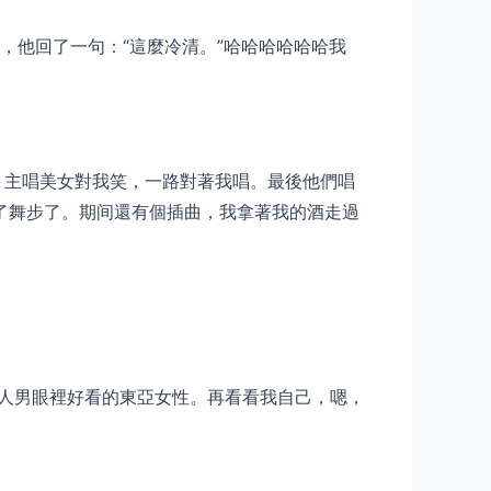
，他回了一句：“這麼冷清。”哈哈哈哈哈哈我
you。主唱美女對我笑，一路對著我唱。最後他們唱
忘了舞步了。期间還有個插曲，我拿著我的酒走過
是白人男眼裡好看的東亞女性。再看看我自己，嗯，