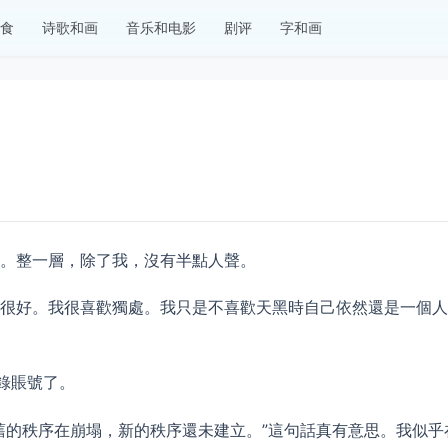
食
诗歌和画
音乐和电影
剧评
字和画
。整一層，除了我，沒有半點人聲。
很好。我很喜歡獨處。我只是不喜歡天黑時自己依然還是一個人
錄賬號了。
舊的秩序在崩塌，新的秩序還未建立。”這句話真有意思。我似乎