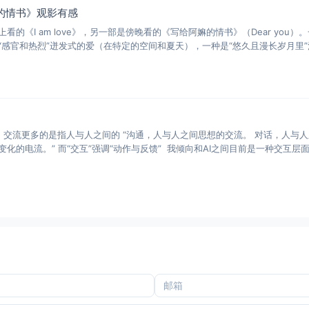
的情书》观影有感
看的《I am love》，另一部是傍晚看的《写给阿嫲的情书》（Dear yo
“感官和热烈”迸发式的爱（在特定的空间和夏天），一种是“悠久且漫长岁月里
交流更多的是指人与人之间的 “沟通，人与人之间思想的交流。 对话，人与人
化的电流。” 而“交互”强调“动作与反馈” 我倾向和AI之间目前是一种交互层