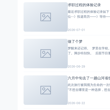
求职过程的体验记录
最近求职过程的体验记录如下
位--》投递简历——》等待
2026-07-01
做了个梦
梦醒来还记得。 梦里在学校
了。脚步特别快。 后面节目
2026-06-29
六月中旬去了一趟山河省
此次旅行被我视为生命的一次
“不想去哪里是一种选择，想
2026-06-22