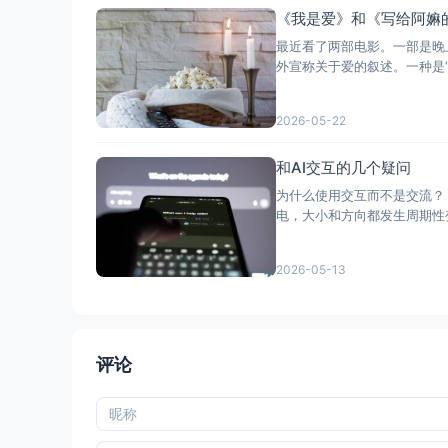
《我是爱》和《写给阿嫲
最近看了两部电影。一部是晚上
外宣称关于爱的叙述。一种是
2026-05-22
和AI交互的几个疑问
为什么使用交互而不是交流？ 
电，大小和方向都发生周期性变
2026-05-13
评论