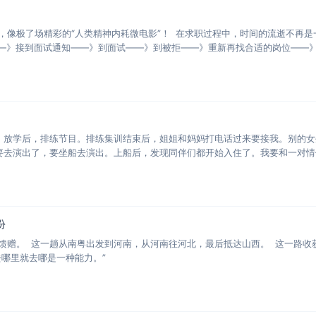
，像极了场精彩的“人类精神内耗微电影”！ 在求职过程中，时间的流逝不再
——》接到面试通知——》到面试——》到被拒——》重新再找合适的岗位——
。放学后，排练节目。排练集训结束后，姐姐和妈妈打电话过来要接我。别的
要去演出了，要坐船去演出。上船后，发现同伴们都开始入住了。我要和一对
份
馈赠。 这一趟从南粤出发到河南，从河南往河北，最后抵达山西。 这一路收
去哪里就去哪是一种能力。”