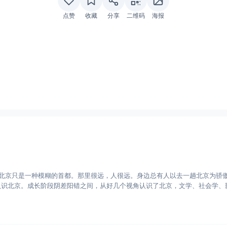
点赞
收藏
分享
二维码
海报
北京只是一种模糊的首都。那里很远，人很远。身边总有人以去一趟北京为骄傲
认识北京。成长阶段阴差阳错之间，从好几个视角认识了北京，文学、社会学、