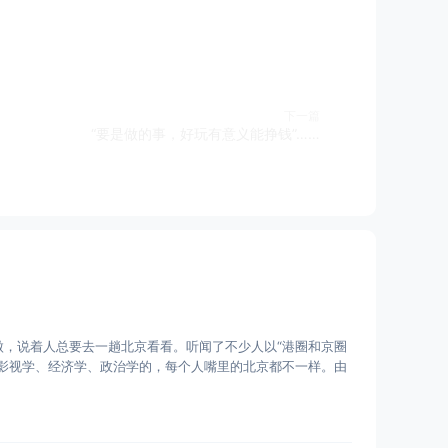
下一篇
“要是做的事，好玩有意义能挣钱”……
，说着人总要去一趟北京看看。听闻了不少人以“港圈和京圈
影视学、经济学、政治学的，每个人嘴里的北京都不一样。由