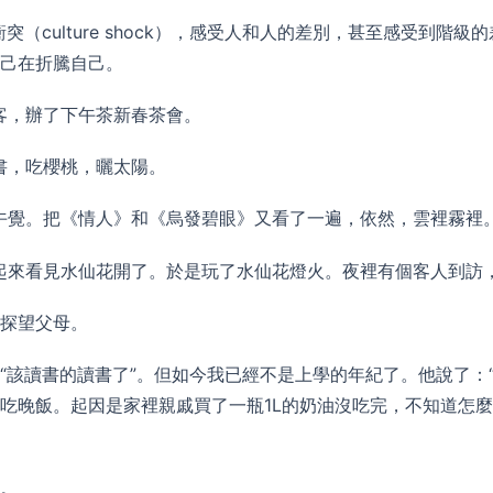
（culture shock），感受人和人的差別，甚至感受到階
己在折騰自己。
，待客，辦了下午茶新春茶會。
，看書，吃櫻桃，曬太陽。
看書、睡午覺。把《情人》和《烏發碧眼》又看了一遍，依然，雲裡霧
的午覺，起來看見水仙花開了。於是玩了水仙花燈火。夜裡有個客人到
探望父母。
“該讀書的讀書了”。但如今我已經不是上學的年紀了。他說了：
吃晚飯。起因是家裡親戚買了一瓶1L的奶油沒吃完，不知道怎
。