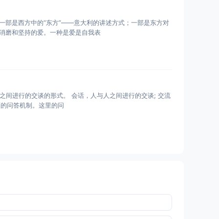
u）。一部是西方中的“东方”——意大利的讲述方式；一部是东方对
”消磨和坚持的爱。一种是爱是自我表
之间进行的交谈的形式。 会话，人与人之间进行的交谈; 交流
面的问答机制。这里的问