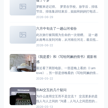
做了个梦
——》到面试——》到被拒——》重新再找
梦醒来还记得。 梦里在学校。放学后，排练
合适的岗位——》再投递的过程中循环。 在
节目。排练集训结束后，姐姐和妈妈打电话
这种循环里的体验
过来要接我。别的女生都说自己走着回家就
2026-06-29
好，我快步走出校园，说有人来接我了。脚
步特别快。 后面节目要去演出了，要坐船去
六月中旬去了一趟山河省份
演出。上船后，发现同伴们都开始入住了。
此次旅行被我视为生命的一次馈赠。 这一趟
我要和一对情侣一个房间，我不大愿意。但
从南粤出发到河南，从河南往河北，最后抵
是那个房间很漂亮，
达山西。 这一路收获的体验颇多。同行一路
2026-06-22
有很多有趣的故事。 想到一句话：“不想去
哪里是一种选择，想去哪里就去哪是一种能
《我是爱》和《写给阿嫲的情书》观影有
力。”
感
最近看了两部电影。一部是晚上看的《I am
love》，另一部是傍晚看的《写给阿嫲的情
书》（Dear you）。一部是西方中的“东方”
2026-05-22
——意大利的讲述方式；一部是东方对外宣
称关于爱的叙述。一种是“感官和热烈”迸发式
和AI交互的几个疑问
的爱（在特定的空间和夏天），一种是“悠久
为什么使用交互而不是交流？ 交流更多的是
且漫长岁月里”消磨和坚持的爱。一种是爱是
指人与人之间的 “沟通，人与人之间思想的交
自我表
流。 对话，人与人之间进行的交谈的形式。
2026-05-13