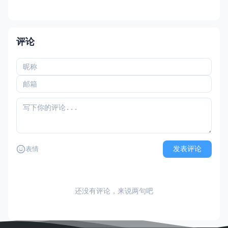
会话，人与人之间进行的交谈; 交流电，大小
和方向都发生周期性变化的电流。” 而“交互”
强调“动作与反馈” 我倾向和AI之间目前是一
种交互层面的问答机制。这里的问
评论
发表评论
表情
还没有评论，来说两句吧