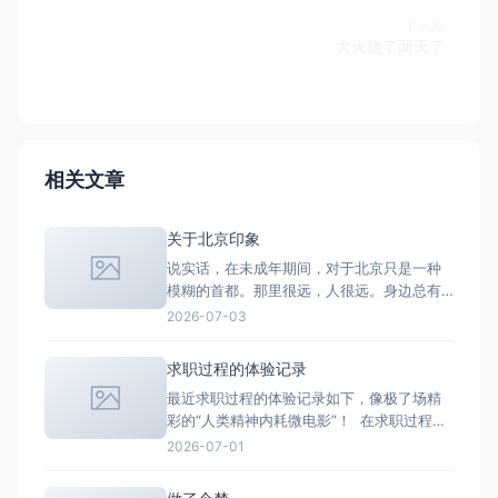
下一篇
大火烧了两天了
相关文章
关于北京印象
说实话，在未成年期间，对于北京只是一种
模糊的首都。那里很远，人很远。身边总有
人以去一趟北京为骄傲，说着人总要去一趟
2026-07-03
北京看看。听闻了不少人以“港圈和京圈的节
点”出圈。至于我，我不认识北京。成长阶段
求职过程的体验记录
阴差阳错之间，从好几个视角认识了北京，
最近求职过程的体验记录如下，像极了场精
文学、社会学、影视学、经济学、政治学
彩的“人类精神内耗微电影”！ 在求职过程
的，每个人嘴里的北京都不一样。由
中，时间的流逝不再是一天又一天的二十四
2026-07-01
小时。时间流转大概是在找寻合适的岗位-
-》投递简历——》等待——》接到面试通知