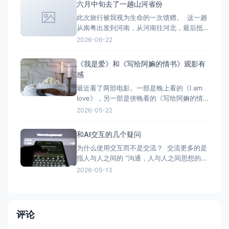
六月中旬去了一趟山河省份
演出。上船后，发现同伴们都开始入住了。
此次旅行被我视为生命的一次馈赠。 这一趟
我要和一对情侣一个房间，我不大愿意。但
从南粤出发到河南，从河南往河北，最后抵
是那个房间很漂亮，
达山西。 这一路收获的体验颇多。同行一路
2026-06-22
有很多有趣的故事。 想到一句话：“不想去
哪里是一种选择，想去哪里就去哪是一种能
《我是爱》和《写给阿嫲的情书》观影有
力。”
感
最近看了两部电影。一部是晚上看的《I am
love》，另一部是傍晚看的《写给阿嫲的情
书》（Dear you）。一部是西方中的“东方”
2026-05-22
——意大利的讲述方式；一部是东方对外宣
称关于爱的叙述。一种是“感官和热烈”迸发式
和AI交互的几个疑问
的爱（在特定的空间和夏天），一种是“悠久
为什么使用交互而不是交流？ 交流更多的是
且漫长岁月里”消磨和坚持的爱。一种是爱是
指人与人之间的 “沟通，人与人之间思想的交
自我表
流。 对话，人与人之间进行的交谈的形式。
2026-05-13
会话，人与人之间进行的交谈; 交流电，大小
和方向都发生周期性变化的电流。” 而“交互”
强调“动作与反馈” 我倾向和AI之间目前是一
种交互层面的问答机制。这里的问
评论