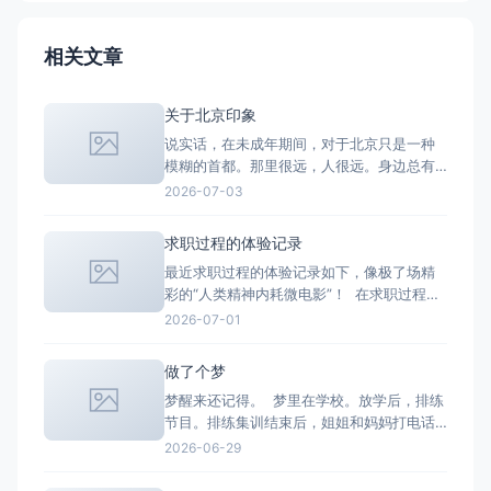
相关文章
关于北京印象
说实话，在未成年期间，对于北京只是一种
模糊的首都。那里很远，人很远。身边总有
人以去一趟北京为骄傲，说着人总要去一趟
2026-07-03
北京看看。听闻了不少人以“港圈和京圈的节
点”出圈。至于我，我不认识北京。成长阶段
求职过程的体验记录
阴差阳错之间，从好几个视角认识了北京，
最近求职过程的体验记录如下，像极了场精
文学、社会学、影视学、经济学、政治学
彩的“人类精神内耗微电影”！ 在求职过程
的，每个人嘴里的北京都不一样。由
中，时间的流逝不再是一天又一天的二十四
2026-07-01
小时。时间流转大概是在找寻合适的岗位-
-》投递简历——》等待——》接到面试通知
做了个梦
——》到面试——》到被拒——》重新再找
梦醒来还记得。 梦里在学校。放学后，排练
合适的岗位——》再投递的过程中循环。 在
节目。排练集训结束后，姐姐和妈妈打电话
这种循环里的体验
过来要接我。别的女生都说自己走着回家就
2026-06-29
好，我快步走出校园，说有人来接我了。脚
步特别快。 后面节目要去演出了，要坐船去