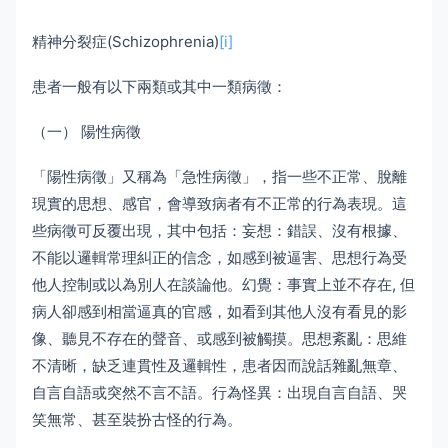
精神分裂症(Schizophrenia)
[i]
患者一般有以下兩類或其中一類病徵：
（一） 陽性病徵
「陽性病徵」又稱為「急性病徵」，指一些不正常、脫離
現實的思想、感官，會導致病者有不正常的行為表現。這
些病徵可反覆出現，其中包括：妄想：錯誤、沒有根據、
不能以邏輯常理糾正的信念，如感到被逼害、思想行為受
他人控制或以為別人在談論他。幻覺：事實上並不存在, 但
病人卻感到相當逼真的官感，如看到其他人沒有看見的影
像、聽見不存在的聲音、或感到被觸摸。思想紊亂：思維
不清晰，缺乏連貫性及邏輯性，患者因而說話雜亂無章、
自言自語或突然不言不語。行為怪異：出現自言自語、哭
笑無常、甚至裝扮古怪的行為。