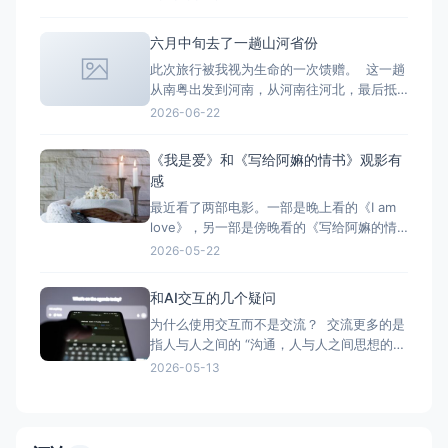
好，我快步走出校园，说有人来接我了。脚
步特别快。 后面节目要去演出了，要坐船去
六月中旬去了一趟山河省份
演出。上船后，发现同伴们都开始入住了。
此次旅行被我视为生命的一次馈赠。 这一趟
我要和一对情侣一个房间，我不大愿意。但
从南粤出发到河南，从河南往河北，最后抵
是那个房间很漂亮，
达山西。 这一路收获的体验颇多。同行一路
2026-06-22
有很多有趣的故事。 想到一句话：“不想去
哪里是一种选择，想去哪里就去哪是一种能
《我是爱》和《写给阿嫲的情书》观影有
力。”
感
最近看了两部电影。一部是晚上看的《I am
love》，另一部是傍晚看的《写给阿嫲的情
书》（Dear you）。一部是西方中的“东方”
2026-05-22
——意大利的讲述方式；一部是东方对外宣
称关于爱的叙述。一种是“感官和热烈”迸发式
和AI交互的几个疑问
的爱（在特定的空间和夏天），一种是“悠久
为什么使用交互而不是交流？ 交流更多的是
且漫长岁月里”消磨和坚持的爱。一种是爱是
指人与人之间的 “沟通，人与人之间思想的交
自我表
流。 对话，人与人之间进行的交谈的形式。
2026-05-13
会话，人与人之间进行的交谈; 交流电，大小
和方向都发生周期性变化的电流。” 而“交互”
强调“动作与反馈” 我倾向和AI之间目前是一
种交互层面的问答机制。这里的问