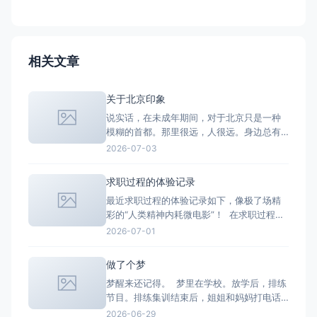
相关文章
关于北京印象
说实话，在未成年期间，对于北京只是一种
模糊的首都。那里很远，人很远。身边总有
人以去一趟北京为骄傲，说着人总要去一趟
2026-07-03
北京看看。听闻了不少人以“港圈和京圈的节
点”出圈。至于我，我不认识北京。成长阶段
求职过程的体验记录
阴差阳错之间，从好几个视角认识了北京，
最近求职过程的体验记录如下，像极了场精
文学、社会学、影视学、经济学、政治学
彩的“人类精神内耗微电影”！ 在求职过程
的，每个人嘴里的北京都不一样。由
中，时间的流逝不再是一天又一天的二十四
2026-07-01
小时。时间流转大概是在找寻合适的岗位-
-》投递简历——》等待——》接到面试通知
做了个梦
——》到面试——》到被拒——》重新再找
梦醒来还记得。 梦里在学校。放学后，排练
合适的岗位——》再投递的过程中循环。 在
节目。排练集训结束后，姐姐和妈妈打电话
这种循环里的体验
过来要接我。别的女生都说自己走着回家就
2026-06-29