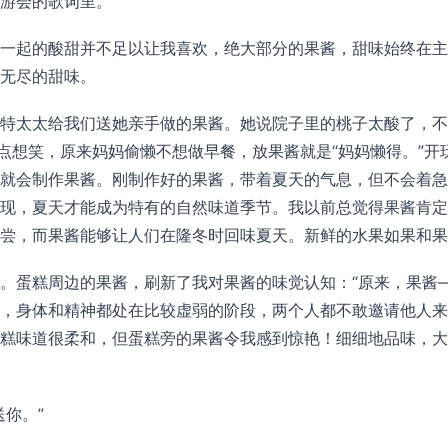
游会的歌词里。
一起的酸甜并不足以让我喜欢，绝大部分的果酱，甜味始终在主
无尽的甜味。
特太太给我们送她亲手做的果酱。她说院子里的桃子太酸了，不
有点想笑，原来妈妈偷懒不想做早餐，放果酱就是“妈妈懒得。”
就会制作果酱。刚制作好的果酱，带着夏天的气息，但不会着急
现，夏天才能成为特有的自然味道季节。我以前总觉得果酱肯定
尝，而果酱能够让人们在隆冬时回味夏天。新鲜的水果如果和果
。蛋糕周边的果酱，刷新了我对果酱的味觉认知：“原来，果酱
，身体和精神都处在比较虚弱的阶段，两个人都不敢邀请他人来
糕味道很柔和，但蛋糕旁的果酱令我感到惊艳！细细地品味，大
你。”