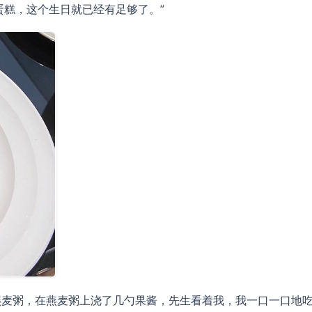
蛋糕，这个生日就已经有足够了。”
奶燕麦粥，在燕麦粥上浇了几勺果酱，先生看着我，我一口一口地