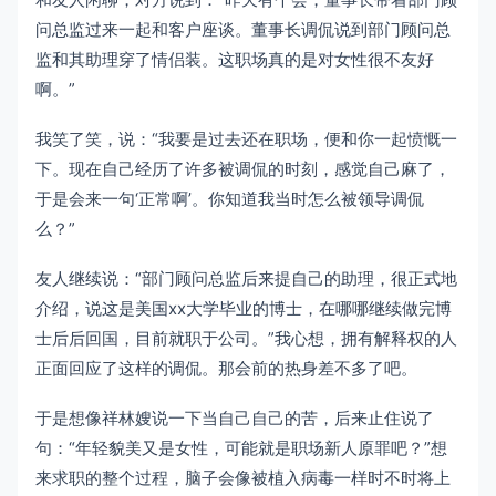
问总监过来一起和客户座谈。董事长调侃说到部门顾问总
监和其助理穿了情侣装。这职场真的是对女性很不友好
啊。”
我笑了笑，说：“我要是过去还在职场，便和你一起愤慨一
下。现在自己经历了许多被调侃的时刻，感觉自己麻了，
于是会来一句‘正常啊’。你知道我当时怎么被领导调侃
么？”
友人继续说：“部门顾问总监后来提自己的助理，很正式地
介绍，说这是美国xx大学毕业的博士，在哪哪继续做完博
士后后回国，目前就职于公司。”我心想，拥有解释权的人
正面回应了这样的调侃。那会前的热身差不多了吧。
于是想像祥林嫂说一下当自己自己的苦，后来止住说了
句：“年轻貌美又是女性，可能就是职场新人原罪吧？”想
来求职的整个过程，脑子会像被植入病毒一样时不时将上