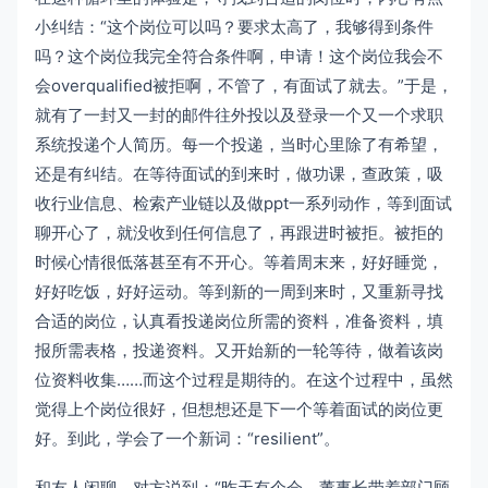
小纠结：“这个岗位可以吗？要求太高了，我够得到条件
吗？这个岗位我完全符合条件啊，申请！这个岗位我会不
会overqualified被拒啊，不管了，有面试了就去。”于是，
就有了一封又一封的邮件往外投以及登录一个又一个求职
系统投递个人简历。每一个投递，当时心里除了有希望，
还是有纠结。在等待面试的到来时，做功课，查政策，吸
收行业信息、检索产业链以及做ppt一系列动作，等到面试
聊开心了，就没收到任何信息了，再跟进时被拒。被拒的
时候心情很低落甚至有不开心。等着周末来，好好睡觉，
好好吃饭，好好运动。等到新的一周到来时，又重新寻找
合适的岗位，认真看投递岗位所需的资料，准备资料，填
报所需表格，投递资料。又开始新的一轮等待，做着该岗
位资料收集……而这个过程是期待的。在这个过程中，虽然
觉得上个岗位很好，但想想还是下一个等着面试的岗位更
好。到此，学会了一个新词：“resilient”。
和友人闲聊，对方说到：“昨天有个会，董事长带着部门顾