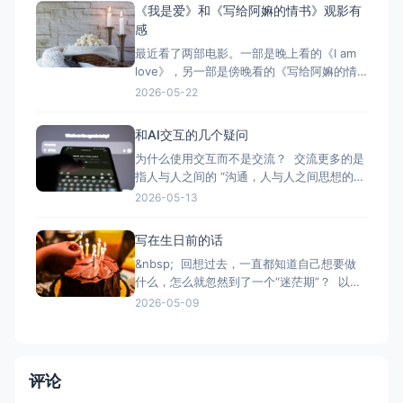
哪里是一种选择，想去哪里就去哪是一种能
《我是爱》和《写给阿嫲的情书》观影有
力。”
感
最近看了两部电影。一部是晚上看的《I am
love》，另一部是傍晚看的《写给阿嫲的情
书》（Dear you）。一部是西方中的“东方”
2026-05-22
——意大利的讲述方式；一部是东方对外宣
称关于爱的叙述。一种是“感官和热烈”迸发式
和AI交互的几个疑问
的爱（在特定的空间和夏天），一种是“悠久
为什么使用交互而不是交流？ 交流更多的是
且漫长岁月里”消磨和坚持的爱。一种是爱是
指人与人之间的 “沟通，人与人之间思想的交
自我表
流。 对话，人与人之间进行的交谈的形式。
2026-05-13
会话，人与人之间进行的交谈; 交流电，大小
和方向都发生周期性变化的电流。” 而“交互”
写在生日前的话
强调“动作与反馈” 我倾向和AI之间目前是一
&nbsp; 回想过去，一直都知道自己想要做
种交互层面的问答机制。这里的问
什么，怎么就忽然到了一个“迷茫期”？ 以前
在生日前的一个月就在想自己要对着生日蛋
2026-05-09
糕许什么愿望呢？想要吃什么糖果呢？想要
什么样口味的蛋糕？想要什么样的礼物？想
要什么样的新衣服？ 今年，姊姊也来提前
问：“生日许愿，想要什么愿望？有什么想买
评论
的礼