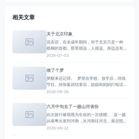
相关文章
关于北京印象
说实话，在未成年期间，对于北京只是一种
模糊的首都。那里很远，人很远。身边总有
人以去一趟北京为骄傲，说着人总要去一趟
2026-07-03
北京看看。听闻了不少人以“港圈和京圈的节
点”出圈。至于我，我不认识北京。成长阶段
做了个梦
阴差阳错之间，从好几个视角认识了北京，
梦醒来还记得。 梦里在学校。放学后，排练
文学、社会学、影视学、经济学、政治学
节目。排练集训结束后，姐姐和妈妈打电话
的，每个人嘴里的北京都不一样。由
过来要接我。别的女生都说自己走着回家就
2026-06-29
好，我快步走出校园，说有人来接我了。脚
步特别快。 后面节目要去演出了，要坐船去
六月中旬去了一趟山河省份
演出。上船后，发现同伴们都开始入住了。
此次旅行被我视为生命的一次馈赠。 这一趟
我要和一对情侣一个房间，我不大愿意。但
从南粤出发到河南，从河南往河北，最后抵
是那个房间很漂亮，
达山西。 这一路收获的体验颇多。同行一路
2026-06-22
有很多有趣的故事。 想到一句话：“不想去